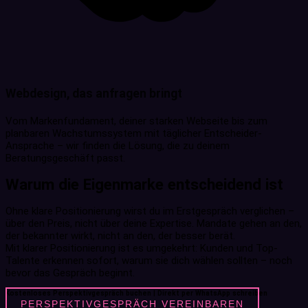
Webdesign, das anfragen bringt
Vom Markenfundament, deiner starken Webseite bis zum
planbaren Wachstumssystem mit täglicher Entscheider-
Ansprache – wir finden die Lösung, die zu deinem
Beratungsgeschäft passt.
Warum die Eigenmarke entscheidend ist
Ohne klare Positionierung wirst du im Erstgespräch verglichen –
über den Preis, nicht über deine Expertise. Mandate gehen an den,
der bekannter wirkt, nicht an den, der besser berät.
Mit klarer Positionierung ist es umgekehrt: Kunden und Top-
Talente erkennen sofort, warum sie dich wählen sollten – noch
bevor das Gespräch beginnt.
Kostenloses Perspektivgespräch buchen | Direkt per WhatsApp schreiben
PERSPEKTIVGESPRÄCH VEREINBAREN