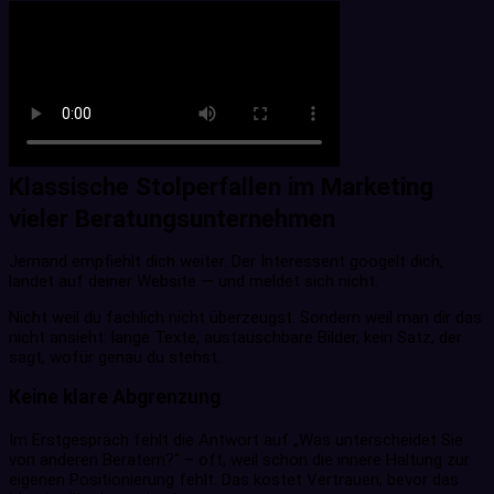
Klassische Stolperfallen im Marketing
vieler Beratungsunternehmen
Jemand empfiehlt dich weiter. Der Interessent googelt dich,
landet auf deiner Website — und meldet sich nicht.
Nicht weil du fachlich nicht überzeugst. Sondern weil man dir das
nicht ansieht: lange Texte, austauschbare Bilder, kein Satz, der
sagt, wofür genau du stehst.
Keine klare Abgrenzung
Im Erstgespräch fehlt die Antwort auf „Was unterscheidet Sie
von anderen Beratern?“ – oft, weil schon die innere Haltung zur
eigenen Positionierung fehlt. Das kostet Vertrauen, bevor das