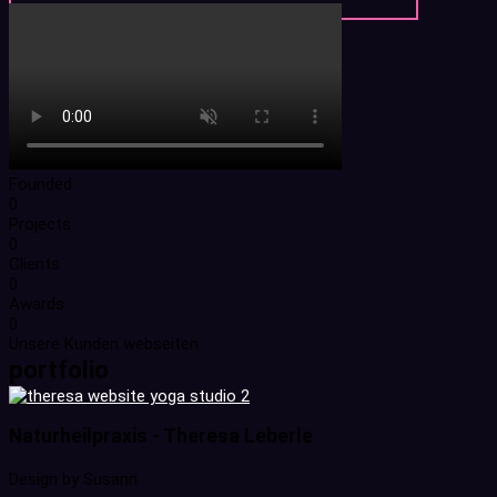
Founded
0
Projects
0
Clients
0
Awards
0
Unsere Kunden webseiten
portfolio
Naturheilpraxis - Theresa Leberle
Design by Susann